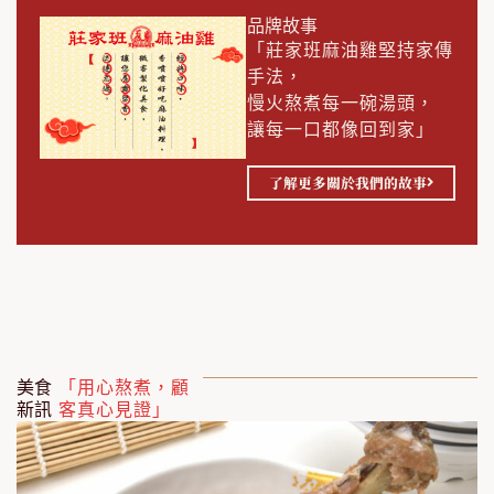
品牌故事
「莊家班麻油雞堅持家傳
手法，
慢火熬煮每一碗湯頭，
讓每一口都像回到家」
了解更多關於我們的故事
美食
「用心熬煮，顧
新訊
客真心見證」